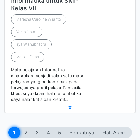
Informatika untuk SMP
Kelas VII
Maresha Caroline Wijanto
Vania Natali
Irya Wisnubhadra
Malikul Falah
Mata pelajaran Informatika
diharapkan menjadi salah satu mata
pelajaran yang berkontribusi pada
terwujudnya profil pelajar Pancasila,
khususnya dalam hal menumbuhkan
daya nalar kritis dan kreatif…
1
2
3
4
5
Berikutnya
Hal. Akhir