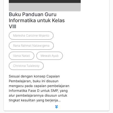
Buku Panduan Guru
Informatika untuk Kelas
VIII
Maresha Caroline Wijanto
Rana Rahmat Natawigena
Vania Natali
Mewati Ayub
Christina Tulalessy
Sesuai dengan konsep Capaian
Pembelajaran, buku ini disusun
mengacu pada capaian pembelajaran
Informatika Fase D untuk SMP, yang
alur pembelajarannya disusun untuk
tingkat kesulitan yang berjenja…