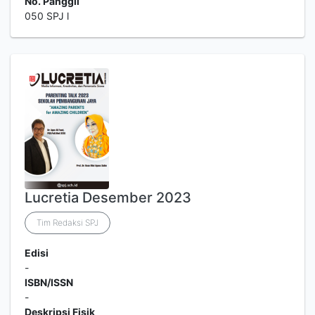
No. Panggil
050 SPJ l
Lucretia Desember 2023
Tim Redaksi SPJ
Edisi
-
ISBN/ISSN
-
Deskripsi Fisik